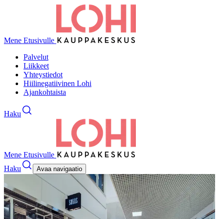
Mene Etusivulle
Palvelut
Liikkeet
Yhteystiedot
Hiilinegatiivinen Lohi
Ajankohtaista
Haku
Mene Etusivulle
Haku
Avaa navigaatio